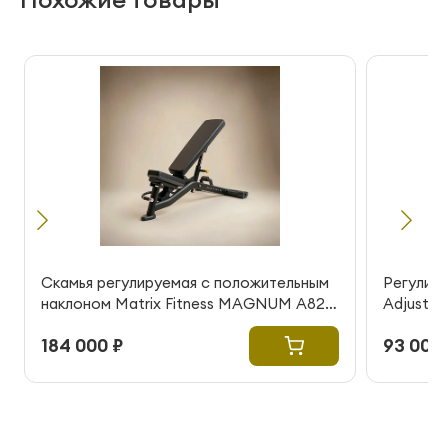
Скамья регулируемая с положительным
Регулиру
наклоном Matrix Fitness MAGNUM A82
Adjustab
(витринный образец)
184 000 ₽
93 000 