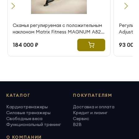
Скамья регулируемая с положительным
Регулиру
наклоном Matrix Fitness MAGNUM A82
Adjustab
(витринный образец)
184 000 ₽
93 000 
КАТАЛОГ
ПОКУПАТЕЛЯМ
Кардиотренажеры
Доставка и оплата
Силовые тренажеры
Кредит и лизинг
Свободные веса
Сервис
Функциональный тренинг
B2B
О КОМПАНИИ