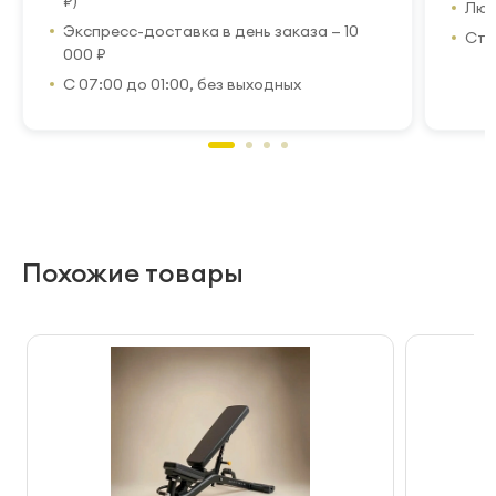
₽)
Люб
Экспресс-доставка в день заказа — 10
Стр
000 ₽
С 07:00 до 01:00, без выходных
Похожие товары