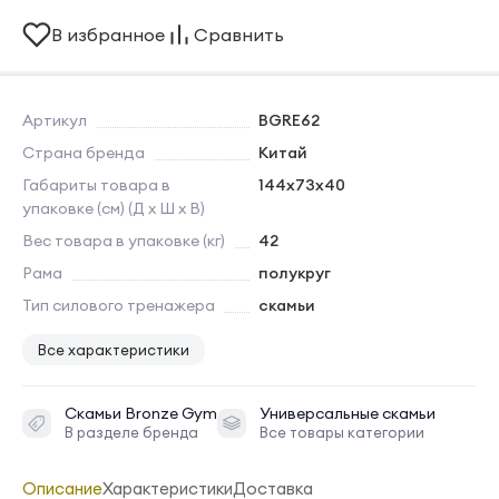
В избранное
Сравнить
Артикул
BGRE62
Страна бренда
Китай
Габариты товара в
144х73х40
упаковке (см) (Д х Ш х В)
Вес товара в упаковке (кг)
42
Рама
полукруг
Тип силового тренажера
скамьи
Все характеристики
Скамьи
Bronze Gym
Универсальные скамьи
В разделе бренда
Все товары категории
Описание
Характеристики
Доставка