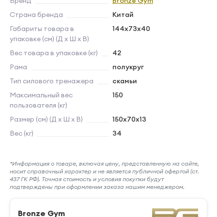
Бренд
Bronze Gym
Страна бренда
Китай
Габариты товара в
144х73х40
упаковке (см) (Д х Ш х В)
Вес товара в упаковке (кг)
42
Рама
полукруг
Тип силового тренажера
скамьи
Максимальный вес
150
пользователя (кг)
Размер (см) (Д х Ш х В)
150х70x13
Вес (кг)
34
*Информация о товаре, включая цену, представленную на сайте,
носит справочный характер и не является публичной офертой (ст.
437 ГК РФ). Точная стоимость и условия покупки будут
подтверждены при оформлении заказа нашим менеджером.
Bronze Gym