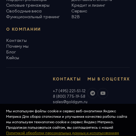
Силовые тренажеры
Кредит и лизинг
Свободные веса
Сервис
Функциональный тренинг
B2B
О КОМПАНИИ
Контакты
Почему мы
Блог
Кейсы
КОНТАКТЫ
МЫ В СОЦСЕТЯХ
+7 (495) 221-51-12
8 (800) 775-19-58
sales@goldgym.ru
Мы используем файлы cookie и сервис веб-аналитики Яндекс
Метрика Для сбора статистики и улучшения качества работы сайта
мы используем технологию cookie и сервис Яндекс Метрика.
Продолжая пользоваться сайтом, вы соглашаетесь с нашей
ООО «Голденджим» · ОГРН 1097746699940
Политикой обработки персональных данных и использованием
© 2026, GoldGym — оборудование для фитнеса