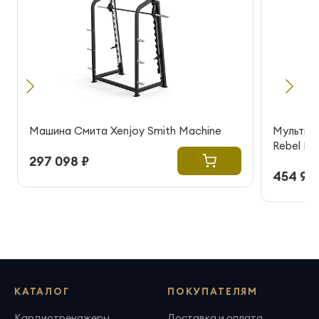
Машина Смита Xenjoy Smith Machine
Мультик
Rebel R
297 098 ₽
454 99
КАТАЛОГ
ПОКУПАТЕЛЯМ
Кардиотренажеры
Доставка и оплата