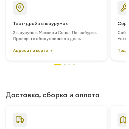
Тест-драйв в шоурумах
Серв
3 шоурума в Москве и Санкт-Петербурге.
Собст
Проверьте оборудование в деле.
Устра
Адреса на карте →
Подр
Доставка, сборка и оплата