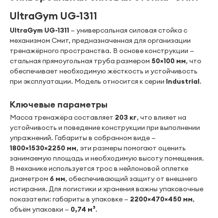
UltraGym UG-1311
UltraGym UG-1311
— универсальная силовая стойка с
механизмом Смит, предназначенная для организации
тренажёрного пространства. В основе конструкции —
стальная прямоугольная труба размером
50×100 мм
, что
обеспечивает необходимую жёсткость и устойчивость
при эксплуатации. Модель относится к серии
Industrial
.
Ключевые параметры
Масса тренажёра составляет
203 кг
, что влияет на
устойчивость и поведение конструкции при выполнении
упражнений. Габариты в собранном виде —
1800×1530×2250 мм
, эти размеры помогают оценить
занимаемую площадь и необходимую высоту помещения.
В механике используется трос в нейлоновой оплетке
диаметром
6 мм
, обеспечивающий защиту от внешнего
истирания. Для логистики и хранения важны упаковочные
показатели: габариты в упаковке —
2200×470×450 мм
,
объём упаковки —
0,74 м³
.