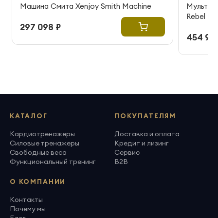
Машина Смита Xenjoy Smith Machine
Мультик
Rebel R
297 098 ₽
454 99
КАТАЛОГ
ПОКУПАТЕЛЯМ
Кардиотренажеры
Доставка и оплата
Силовые тренажеры
Кредит и лизинг
Свободные веса
Сервис
Функциональный тренинг
B2B
О КОМПАНИИ
Контакты
Почему мы