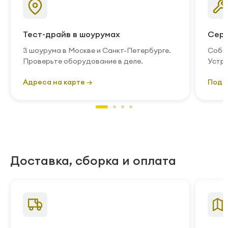
Тест-драйв в шоурумах
Серв
3 шоурума в Москве и Санкт-Петербурге.
Собст
Проверьте оборудование в деле.
Устра
Адреса на карте →
Подр
Доставка, сборка и оплата