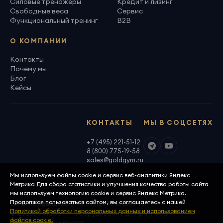
Силовые тренажеры
Кредит и лизинг
Свободные веса
Сервис
Функциональный тренинг
B2B
О КОМПАНИИ
Контакты
Почему мы
Блог
Кейсы
КОНТАКТЫ
МЫ В СОЦСЕТЯХ
+7 (495) 221-51-12
8 (800) 775-19-58
sales@goldgym.ru
Мы используем файлы cookie и сервис веб-аналитики Яндекс
Метрика Для сбора статистики и улучшения качества работы сайта
мы используем технологию cookie и сервис Яндекс Метрика.
Продолжая пользоваться сайтом, вы соглашаетесь с нашей
ООО «Голденджим» · ОГРН 1097746699940
Политикой обработки персональных данных и использованием
© 2026, GoldGym — оборудование для фитнеса
файлов cookie.
премиального класса