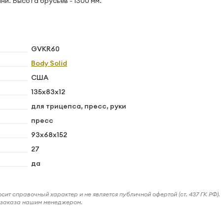
и. Высота брусьев - 1300 мм.
GVKR60
Body Solid
США
135х83x12
для трицепса, пресс, руки
пресс
93х68x152
27
да
ит справочный характер и не является публичной офертой (ст. 437 ГК РФ).
и заказа нашим менеджером.