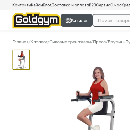
Контакты
Кейсы
Блог
Доставка и оплата
B2B
Сервис
О нас
Кред
Каталог
Главная
/
Каталог
/
Силовые тренажеры
/
Пресс/Брусья + Т