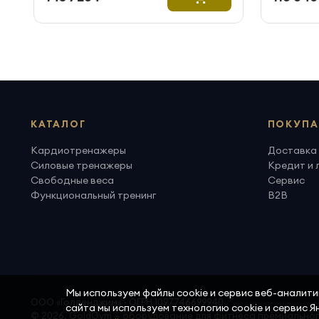
КАТАЛОГ
ПОКУПА
Кардиотренажеры
Доставка 
Силовые тренажеры
Кредит и 
Свободные веса
Сервис
Функциональный тренинг
B2B
Мы используем файлы cookie и сервис веб-аналит
ООО «Голденджим» · ОГРН 1097746699940
сайта мы используем технологию cookie и сервис 
© 2026, GoldGym — оборудование для фитнеса премиально