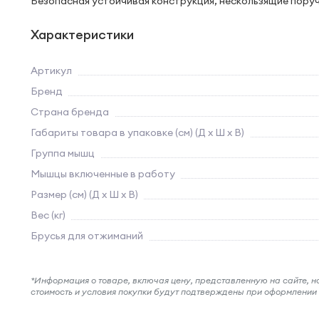
Безопасная устойчивая конструкция, нескользящие поручн
Характеристики
Артикул
Бренд
Страна бренда
Габариты товара в упаковке (см) (Д х Ш х В)
Группа мышц
Мышцы включенные в работу
Размер (см) (Д х Ш х В)
Вес (кг)
Брусья для отжиманий
*Информация о товаре, включая цену, представленную на сайте, нос
стоимость и условия покупки будут подтверждены при оформлени