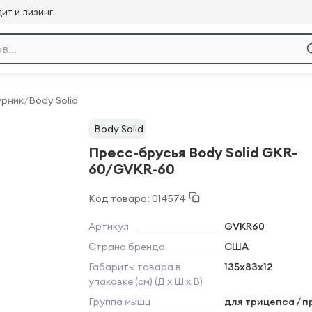
ит и лизинг
урник
/
Body Solid
Body Solid
Пресс-брусья Body Solid GKR-
60/GVKR-60
Код товара: 014574
Артикул
GVKR60
Страна бренда
США
Габариты товара в
135х83x12
упаковке (см) (Д х Ш х В)
Группа мышц
для трицепса / п