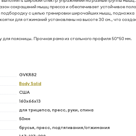
т выполнять широкий спектр упражнений на разные группы мышц.
апазон сокращений мышц пресса и обеспечивает устойчивое пол
 к подбородку с целью тренировки широчайших мышц, подножка
коятки для отжиманий установлены на высоте 30 см., что созда
 для поясницы. Прочная рама из стального профиля 50*50 мм.
GVKR82
Body Solid
США
160х66x13
для трицепса, пресс, руки, спина
50мм
брусья, пресс, подтягивания/отжимания