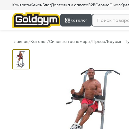
Контакты
Кейсы
Блог
Доставка и оплата
B2B
Сервис
О нас
Кред
Каталог
Главная
/
Каталог
/
Силовые тренажеры
/
Пресс/Брусья + Т