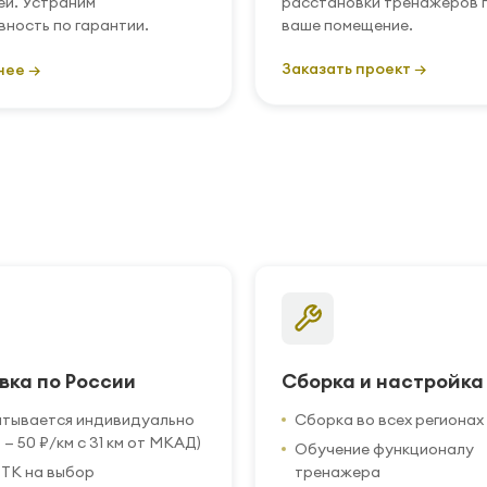
ей. Устраним
расстановки тренажеров 
вность по гарантии.
ваше помещение.
Заказать проект →
нее →
вка по России
Сборка и настройка
итывается индивидуально
Сборка во всех регионах
 — 50 ₽/км с 31 км от МКАД)
Обучение функционалу
ТК на выбор
тренажера