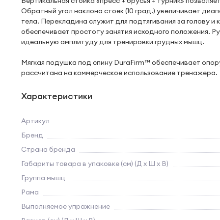
Вертикальная стойка «пресс + брусья + турник» позволяе
Обратный угол наклона стоек (10 град.) увеличивает ди
тела. Перекладина служит для подтягивания за голову и
обеспечивает простоту занятия исходного положения. Ру
идеальную амплитуду для тренировки грудных мышц.
Мягкая подушка под спину DuraFirm™ обеспечивает опору
рассчитана на коммерческое использование тренажера.
Характеристики
Артикул
Бренд
Страна бренда
Габариты товара в упаковке (см) (Д х Ш х В)
Группа мышц
Рама
Выполняемое упражнение