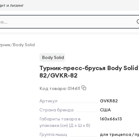
ит и лизинг
урник
/
Body Solid
Body Solid
Турник-пресс-брусья Body Solid
82/GVKR-82
Код товара: 014611
Артикул
GVKR82
Страна бренда
США
Габариты товара в
160х66x13
упаковке (см) (Д х Ш х В)
Группа мышц
для трицепса / п