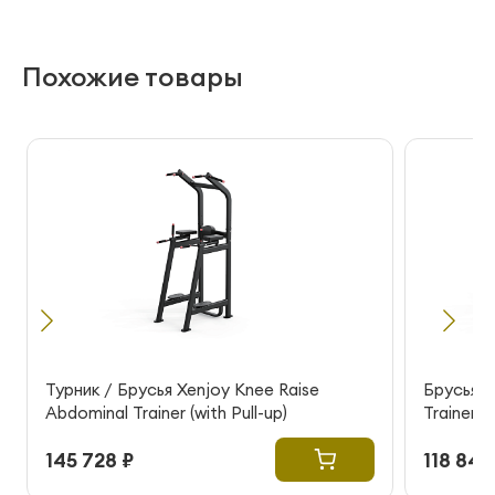
Похожие товары
Турник / Брусья Xenjoy Knee Raise
Брусья X
Abdominal Trainer (with Pull-up)
Trainer
145 728 ₽
118 840