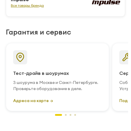
Все товары бренда
Гарантия и сервис
Тест-драйв в шоурумах
Серв
3 шоурума в Москве и Санкт-Петербурге.
Собст
Проверьте оборудование в деле.
Устра
Адреса на карте →
Подр