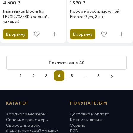
4 600 ₽
1 990 ₽
Гиря мягкая Bloom 8кг
Набор массажных мячей
LB7012/08/RD красный-
Bronze Gym, 3 шт.
зеленый
В корзину
В корзину
Показать еще 40
›
...
1
2
3
4
5
8
КАТАЛОГ
ПОКУПАТЕЛЯМ
Кардиотренажеры
Доставка и оплата
Силовые тренажеры
Кредит и лизинг
Свободные веса
Сервис
Функциональный тренинг
B2B