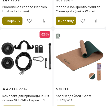
249 990 ₽
339 990 ₽
Массажное кресло Meridien
Массажное кресло Meridien
Hokkaido (Brown)
Minneapolis (Pink + White)
В корзину
В корзину
-25%
4 493 ₽
5 300 ₽
5 990 ₽
Комплект для присоединения
Коврик для йоги Bloom
скамьи SCS-WB к Inspire FT2
LB7121/WO