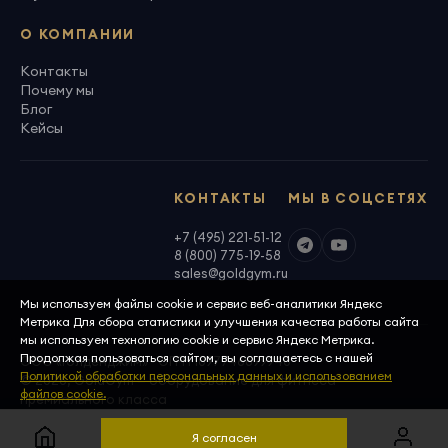
О КОМПАНИИ
Контакты
Почему мы
Блог
Кейсы
КОНТАКТЫ
МЫ В СОЦСЕТЯХ
+7 (495) 221-51-12
8 (800) 775-19-58
sales@goldgym.ru
Мы используем файлы cookie и сервис веб-аналитики Яндекс
Метрика Для сбора статистики и улучшения качества работы сайта
мы используем технологию cookie и сервис Яндекс Метрика.
Продолжая пользоваться сайтом, вы соглашаетесь с нашей
ООО «Голденджим» · ОГРН 1097746699940
Политикой обработки персональных данных и использованием
© 2026, GoldGym — оборудование для фитнеса
файлов cookie.
премиального класса
Политика конфиденциальности
Скачать реквизиты
Я согласен