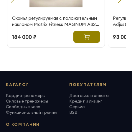
Скамья регулируемая с положительным
Регулиру
наклоном Matrix Fitness MAGNUM A82
Adjustab
(витринный образец)
184 000 ₽
93 000 
КАТАЛОГ
ПОКУПАТЕЛЯМ
Кардиотренажеры
Доставка и оплата
Силовые тренажеры
Кредит и лизинг
Свободные веса
Сервис
Функциональный тренинг
B2B
О КОМПАНИИ