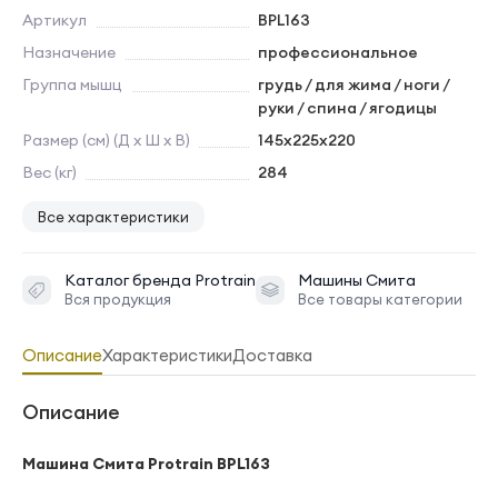
Артикул
BPL163
Назначение
профессиональное
Группа мышц
грудь / для жима / ноги /
руки / спина / ягодицы
Размер (см) (Д х Ш х В)
145х225х220
Вес (кг)
284
Все характеристики
Каталог бренда
Protrain
Машины Смита
Вся продукция
Все товары категории
Описание
Характеристики
Доставка
Описание
Машина Смита Protrain BPL163