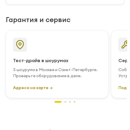
Гарантия и сервис
Тест-драйв в шоурумах
Серв
3 шоурума в Москве и Санкт-Петербурге.
Собст
Проверьте оборудование в деле.
Устра
Адреса на карте →
Подр