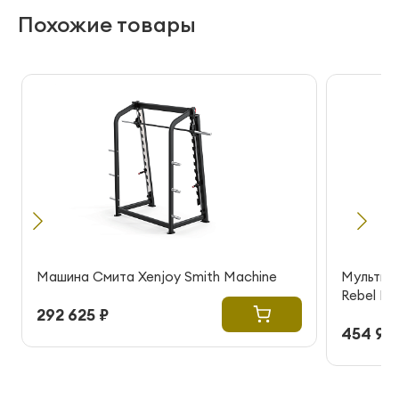
Похожие товары
Машина Смита Xenjoy Smith Machine
Мультик
Rebel R
292 625 ₽
454 99