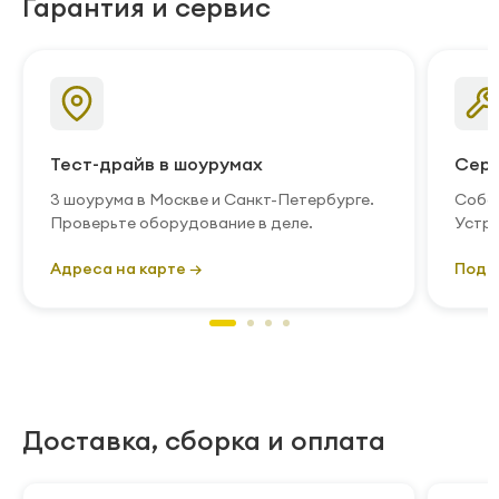
Гарантия и сервис
Тест-драйв в шоурумах
Серв
3 шоурума в Москве и Санкт-Петербурге.
Собст
Проверьте оборудование в деле.
Устра
Адреса на карте →
Подр
Доставка, сборка и оплата