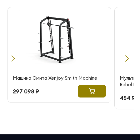
Машина Смита Xenjoy Smith Machine
Мультик
Rebel R
297 098 ₽
454 99