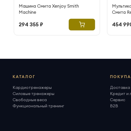
Машина Смита Xenjoy Smith
Мультик
Machine
Смита R
294 355 ₽
454 99
КАТАЛОГ
ПОКУПА
Кардиотренажеры
Доставка 
Силовые тренажеры
Кредит и 
Свободные веса
Сервис
Функциональный тренинг
B2B