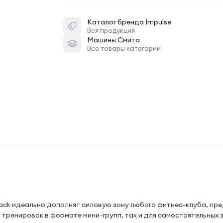
Каталог бренда
Impulse
Вся продукция
Машины Смита
Все товары категории
 Rack идеально дополнят силовую зону любого фитнес-клуба, пр
ренировок в формате мини-групп, так и для самостоятельных з