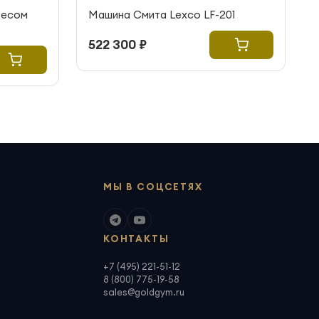
весом
Машина Смита Lexco LF-201
522 300 ₽
МЫ В СОЦСЕТЯХ
КОНТАКТЫ
+7 (495) 221-51-12
8 (800) 775-19-58
sales@goldgym.ru