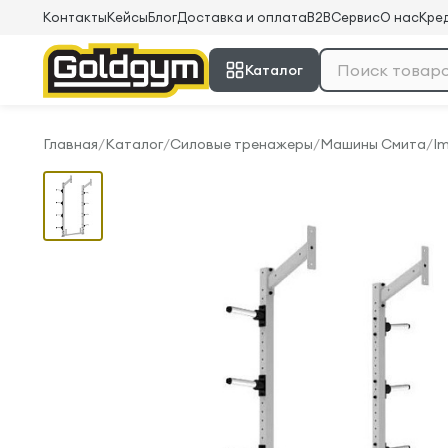
Контакты
Кейсы
Блог
Доставка и оплата
B2B
Сервис
О нас
Кред
Каталог
Главная
/
Каталог
/
Силовые тренажеры
/
Машины Смита
/
Im