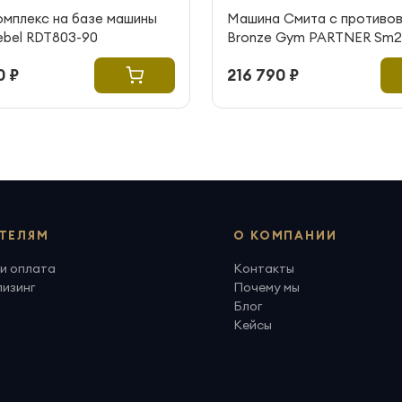
омплекс на базе машины
Машина Смита с противо
ebel RDT803-90
Bronze Gym PARTNER Sm2
0 ₽
216 790 ₽
ТЕЛЯМ
О КОМПАНИИ
и оплата
Контакты
лизинг
Почему мы
Блог
Кейсы