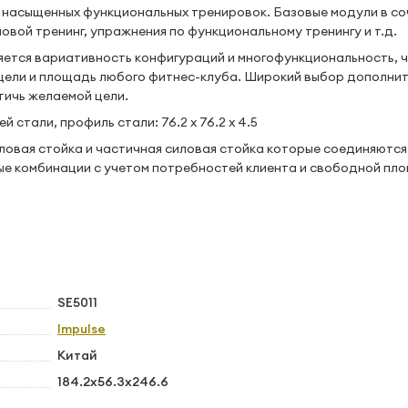
 насыщенных функциональных тренировок. Базовые модули в со
вой тренинг, упражнения по функциональному тренингу и т.д.
вляется вариативность конфигураций и многофункциональность, 
цели и площадь любого фитнес-клуба. Широкий выбор дополни
ичь желаемой цели.
стали, профиль стали: 76.2 x 76.2 x 4.5
ловая стойка и частичная силовая стойка которые соединяютс
е комбинации с учетом потребностей клиента и свободной пл
SE5011
Impulse
Китай
184.2x56.3x246.6