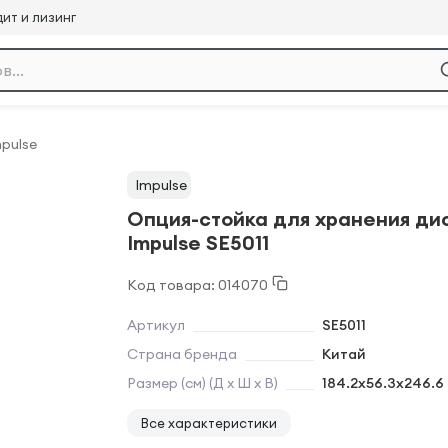
ит и лизинг
pulse
Impulse
Опция-стойка для хранения дис
Impulse SE5011
Код товара: 014070
Артикул
SE5011
Страна бренда
Китай
Размер (см) (Д х Ш х В)
184.2x56.3x246.6
Все характеристики