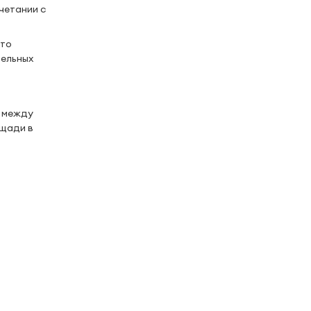
четании с
что
тельных
я между
ощади в