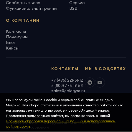
Свободные веса
Сервис
Функциональный тренинг
B2B
О КОМПАНИИ
Контакты
Почему мы
Блог
Кейсы
КОНТАКТЫ
МЫ В СОЦСЕТЯХ
+7 (495) 221-51-12
8 (800) 775-19-58
sales@goldgym.ru
Мы используем файлы cookie и сервис веб-аналитики Яндекс
Метрика Для сбора статистики и улучшения качества работы сайта
мы используем технологию cookie и сервис Яндекс Метрика.
Продолжая пользоваться сайтом, вы соглашаетесь с нашей
ООО «Голденджим» · ОГРН 1097746699940
Политикой обработки персональных данных и использованием
© 2026, GoldGym — оборудование для фитнеса
файлов cookie.
премиального класса