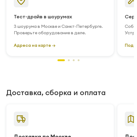
Тест-драйв в шоурумах
Серв
3 шоурума в Москве и Санкт-Петербурге.
Собст
Проверьте оборудование в деле.
Устра
Адреса на карте →
Подр
Доставка, сборка и оплата
Доставка по Москве
Дос