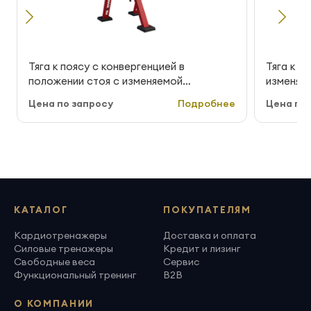
Тяга к поясу с конвергенцией в
Тяга к п
положении стоя с изменяемой
изменяем
нагрузкой MB Barbell StreetBarbell MB
StreetBa
Цена по запросу
Подробнее
Цена по 
7.53E
КАТАЛОГ
ПОКУПАТЕЛЯМ
Кардиотренажеры
Доставка и оплата
Силовые тренажеры
Кредит и лизинг
Свободные веса
Сервис
Функциональный тренинг
B2B
О КОМПАНИИ