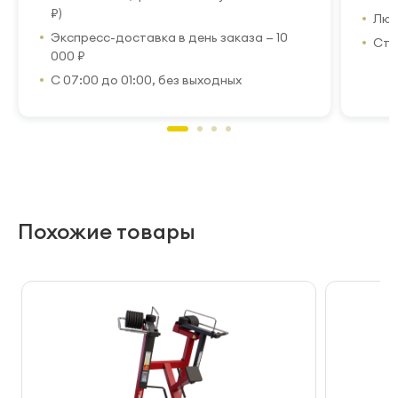
₽)
Люб
Экспресс-доставка в день заказа — 10
Стр
000 ₽
С 07:00 до 01:00, без выходных
Похожие товары