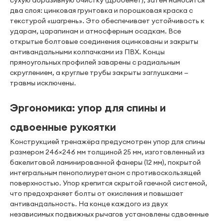
сухую абразивную очистку (дробемёт), затем наносится
два слоя: цинковая грунтовка и порошковая краска с
текстурой «шагрень». Это обеспечивает устойчивость к
ударам, царапинам и атмосферным осадкам. Все
открытые болтовые соединения оцинкованы и закрыты
антивандальными колпачками из ПВХ. Концы
прямоугольных профилей заварены с радиальным
скруглением, а круглые трубы закрыты заглушками —
травмы исключены.
Эргономика: упор для спины и
сдвоенные рукоятки
Конструкцией тренажёра предусмотрен упор для спины
размером 246×246 мм толщиной 25 мм, изготовленный из
бакелитовой ламинированной фанеры (12 мм), покрытой
интегральным пенополиуретаном с противоскользящей
поверхностью. Упор крепится скрытой гаечной системой,
что предохраняет болты от окисления и повышает
антивандальность. На конце каждого из двух
независимых подвижных рычагов установлены сдвоенные