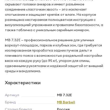
скрывают головки анкеров и имеют разъёмное
соединение «ласточкин хвост» — это исключает
спотыкание и защищает крепёж от влаги. На корпусе
размещена нестираемая полноцветная инструкция с
визуализацией упражнения и правилами безопасности, а
также табличка с уникальным серийным номером.
MB 7.32E — профессиональное решение для уличных
воркаут-площадок, парков и клубных зон, где требуется
изолированная проработка задних пучков дельт и
плечевого пояса с возможностью раздельной настройки
веса на каждую руку (до 95 кг), упором для спины,
сдвоенными рукоятками и надёжной защитой от внешней
среды и вандализма.
Характеристики
Артикул
MB 7.32E
Бренд
MB Barbell
Страна бренда
Россия