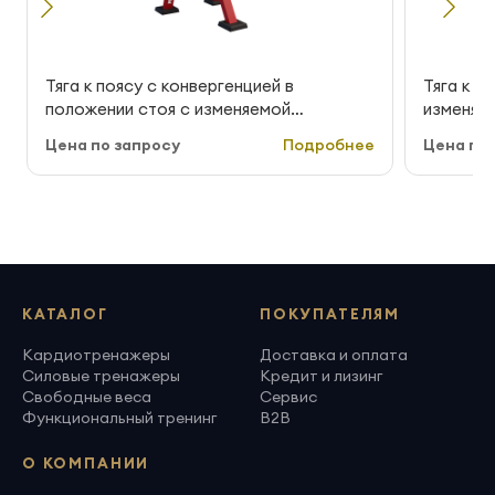
Тяга к поясу с конвергенцией в
Тяга к п
положении стоя с изменяемой
изменяем
нагрузкой MB Barbell StreetBarbell MB
StreetBa
Цена по запросу
Подробнее
Цена по 
7.53E
КАТАЛОГ
ПОКУПАТЕЛЯМ
Кардиотренажеры
Доставка и оплата
Силовые тренажеры
Кредит и лизинг
Свободные веса
Сервис
Функциональный тренинг
B2B
О КОМПАНИИ