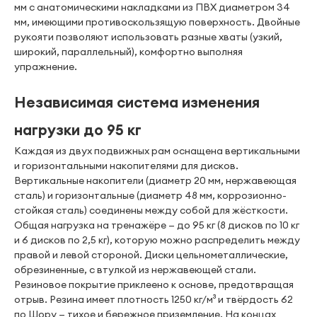
мм с анатомическими накладками из ПВХ диаметром 34
мм, имеющими противоскользящую поверхность. Двойные
рукояти позволяют использовать разные хваты (узкий,
широкий, параллельный), комфортно выполняя
упражнение.
Независимая система изменения
нагрузки до 95 кг
Каждая из двух подвижных рам оснащена вертикальными
и горизонтальными накопителями для дисков.
Вертикальные накопители (диаметр 20 мм, нержавеющая
сталь) и горизонтальные (диаметр 48 мм, коррозионно-
стойкая сталь) соединены между собой для жёсткости.
Общая нагрузка на тренажёре — до 95 кг (8 дисков по 10 кг
и 6 дисков по 2,5 кг), которую можно распределить между
правой и левой стороной. Диски цельнометаллические,
обрезиненные, с втулкой из нержавеющей стали.
Резиновое покрытие приклеено к основе, предотвращая
отрыв. Резина имеет плотность 1250 кг/м³ и твёрдость 62
по Шору — тихое и бережное приземление. На концах