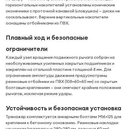
горизонтальных накопителей установлены конические
оконечники с проточной канавкой («ловушка») — диски не
соскальзывают. Верхние вертикальные накопители
оснащены отбойниками из ПВХ.
Плавный ход и безопасные
ограничители
Каждый узел вращения подвижного рычага собран на
необслуживаемых усиленных закрытых подшипниках и
закреплён на стальной пластине толщиной 8 мм. Для
ограничения амплитуды движения предусмотрены
резиновые отбойники из ПВХ (108×60×60 мм) со скрытым
болтовым креплением — они смягчают крайние положения
рычагов, исключая резкие удары.
Устойчивость и безопасная установка
Тренажёр комплектуется анкерными болтами М16×125 для
крепления к бетонному основанию. Резиновые накладки
на ножках (квадратные 280×280 мм, толщина 60 мм)