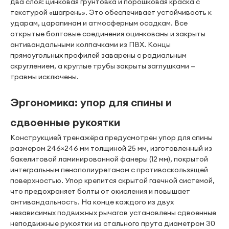
два слоя: цинковая грунтовка и порошковая краска с
текстурой «шагрень». Это обеспечивает устойчивость к
ударам, царапинам и атмосферным осадкам. Все
открытые болтовые соединения оцинкованы и закрыты
антивандальными колпачками из ПВХ. Концы
прямоугольных профилей заварены с радиальным
скруглением, а круглые трубы закрыты заглушками —
травмы исключены.
Эргономика: упор для спины и
сдвоенные рукоятки
Конструкцией тренажёра предусмотрен упор для спины
размером 246×246 мм толщиной 25 мм, изготовленный из
бакелитовой ламинированной фанеры (12 мм), покрытой
интегральным пенополиуретаном с противоскользящей
поверхностью. Упор крепится скрытой гаечной системой,
что предохраняет болты от окисления и повышает
антивандальность. На конце каждого из двух
независимых подвижных рычагов установлены сдвоенные
неподвижные рукоятки из стального прута диаметром 30