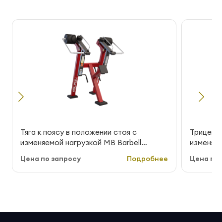
Тяга к поясу в положении стоя с
Трицепс 
изменяемой нагрузкой MB Barbell
изменяем
StreetBarbell MB 7.37E
StreetBa
Цена по запросу
Подробнее
Цена по 