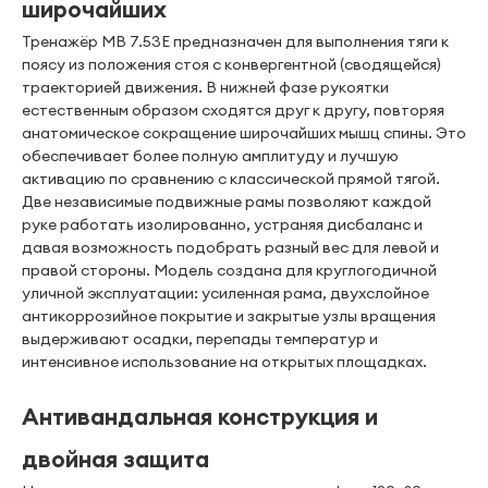
широчайших
Тренажёр MB 7.53E предназначен для выполнения тяги к
поясу из положения стоя с конвергентной (сводящейся)
траекторией движения. В нижней фазе рукоятки
естественным образом сходятся друг к другу, повторяя
анатомическое сокращение широчайших мышц спины. Это
обеспечивает более полную амплитуду и лучшую
активацию по сравнению с классической прямой тягой.
Две независимые подвижные рамы позволяют каждой
руке работать изолированно, устраняя дисбаланс и
давая возможность подобрать разный вес для левой и
правой стороны. Модель создана для круглогодичной
уличной эксплуатации: усиленная рама, двухслойное
антикоррозийное покрытие и закрытые узлы вращения
выдерживают осадки, перепады температур и
интенсивное использование на открытых площадках.
Антивандальная конструкция и
двойная защита