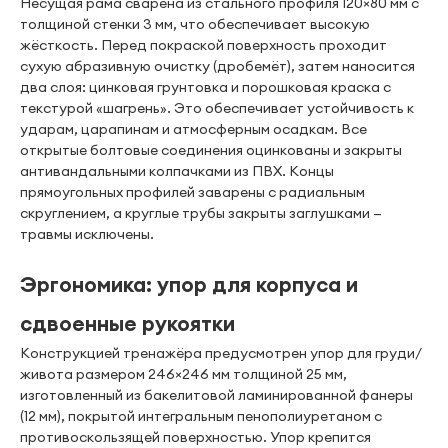
Несущая рама сварена из стального профиля 120×80 мм с
толщиной стенки 3 мм, что обеспечивает высокую
жёсткость. Перед покраской поверхность проходит
сухую абразивную очистку (дробемёт), затем наносится
два слоя: цинковая грунтовка и порошковая краска с
текстурой «шагрень». Это обеспечивает устойчивость к
ударам, царапинам и атмосферным осадкам. Все
открытые болтовые соединения оцинкованы и закрыты
антивандальными колпачками из ПВХ. Концы
прямоугольных профилей заварены с радиальным
скруглением, а круглые трубы закрыты заглушками —
травмы исключены.
Эргономика: упор для корпуса и
сдвоенные рукоятки
Конструкцией тренажёра предусмотрен упор для груди/
живота размером 246×246 мм толщиной 25 мм,
изготовленный из бакелитовой ламинированной фанеры
(12 мм), покрытой интегральным пенополиуретаном с
противоскользящей поверхностью. Упор крепится