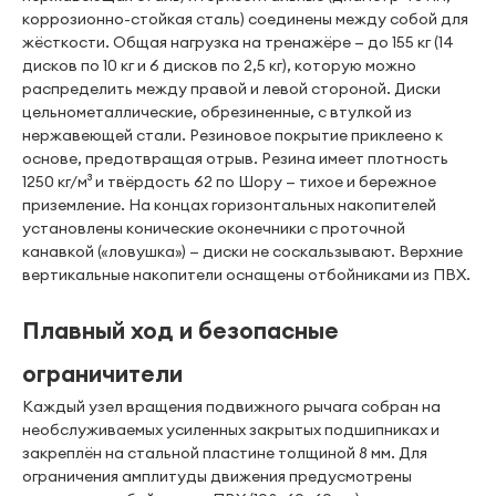
коррозионно-стойкая сталь) соединены между собой для
жёсткости. Общая нагрузка на тренажёре — до 155 кг (14
дисков по 10 кг и 6 дисков по 2,5 кг), которую можно
распределить между правой и левой стороной. Диски
цельнометаллические, обрезиненные, с втулкой из
нержавеющей стали. Резиновое покрытие приклеено к
основе, предотвращая отрыв. Резина имеет плотность
1250 кг/м³ и твёрдость 62 по Шору — тихое и бережное
приземление. На концах горизонтальных накопителей
установлены конические оконечники с проточной
канавкой («ловушка») — диски не соскальзывают. Верхние
вертикальные накопители оснащены отбойниками из ПВХ.
Плавный ход и безопасные
ограничители
Каждый узел вращения подвижного рычага собран на
необслуживаемых усиленных закрытых подшипниках и
закреплён на стальной пластине толщиной 8 мм. Для
ограничения амплитуды движения предусмотрены