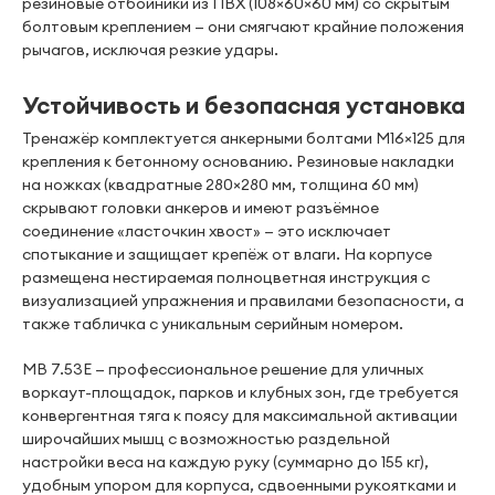
резиновые отбойники из ПВХ (108×60×60 мм) со скрытым
болтовым креплением — они смягчают крайние положения
рычагов, исключая резкие удары.
Устойчивость и безопасная установка
Тренажёр комплектуется анкерными болтами М16×125 для
крепления к бетонному основанию. Резиновые накладки
на ножках (квадратные 280×280 мм, толщина 60 мм)
скрывают головки анкеров и имеют разъёмное
соединение «ласточкин хвост» — это исключает
спотыкание и защищает крепёж от влаги. На корпусе
размещена нестираемая полноцветная инструкция с
визуализацией упражнения и правилами безопасности, а
также табличка с уникальным серийным номером.
MB 7.53E — профессиональное решение для уличных
воркаут-площадок, парков и клубных зон, где требуется
конвергентная тяга к поясу для максимальной активации
широчайших мышц с возможностью раздельной
настройки веса на каждую руку (суммарно до 155 кг),
удобным упором для корпуса, сдвоенными рукоятками и