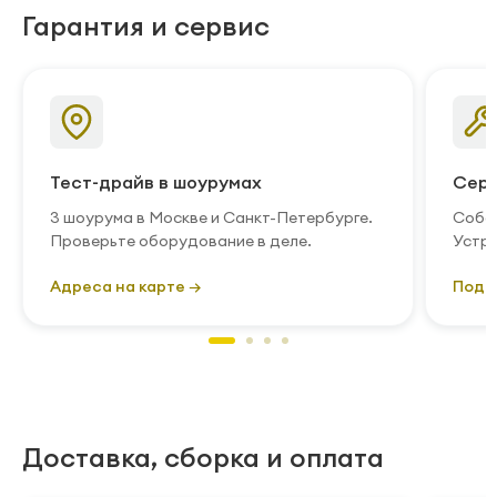
Гарантия и сервис
Тест-драйв в шоурумах
Серв
3 шоурума в Москве и Санкт-Петербурге.
Собст
Проверьте оборудование в деле.
Устра
Адреса на карте →
Подр
Доставка, сборка и оплата