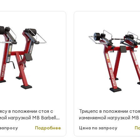
оясу в положении стоя с
Трицепс в положении стоя
ой нагрузкой MB Barbell
изменяемой нагрузкой MB 
rbell MB 7.37E
StreetBarbell MB 7.42E
запросу
Подробнее
Цена по запросу
П