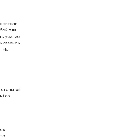
копители
обой для
ать усилие
иклеено к
. На
 стальной
м) со
ках
это