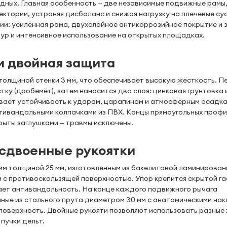
удных. Главная особенность — две независимые подвижные рамы
ктории, устраняя дисбаланс и снижая нагрузку на плечевые су
ии: усиленная рама, двухслойное антикоррозийное покрытие и 
р и интенсивное использование на открытых площадках.
и двойная защита
 толщиной стенки 3 мм, что обеспечивает высокую жёсткость. П
ку (дробемёт), затем наносится два слоя: цинковая грунтовка 
ивает устойчивость к ударам, царапинам и атмосферным осадка
тивандальными колпачками из ПВХ. Концы прямоугольных проф
крыты заглушками — травмы исключены.
 сдвоенные рукоятки
м толщиной 25 мм, изготовленным из бакелитовой ламинирован
м с противоскользящей поверхностью. Упор крепится скрытой г
шает антивандальность. На конце каждого подвижного рычага
ные из стального прута диаметром 30 мм с анатомическими на
оверхность. Двойные рукояти позволяют использовать разные
 пучки дельт.