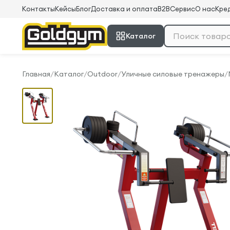
Контакты
Кейсы
Блог
Доставка и оплата
B2B
Сервис
О нас
Кред
Каталог
Главная
/
Каталог
/
Outdoor
/
Уличные силовые тренажеры
/