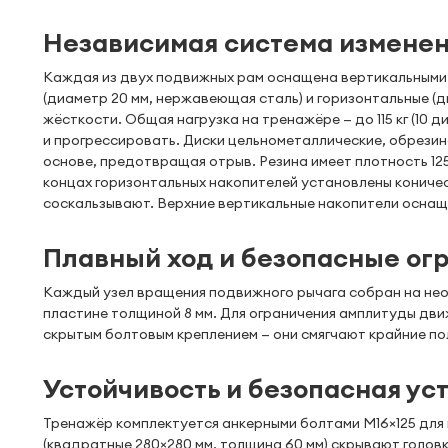
Независимая система изменени
Каждая из двух подвижных рам оснащена вертикальными 
(диаметр 20 мм, нержавеющая сталь) и горизонтальные (
жёсткости. Общая нагрузка на тренажёре — до 115 кг (10 ди
и прогрессировать. Диски цельнометаллические, обрезин
основе, предотвращая отрыв. Резина имеет плотность 125
концах горизонтальных накопителей установлены коническ
соскальзывают. Верхние вертикальные накопители оснащ
Плавный ход и безопасные ог
Каждый узел вращения подвижного рычага собран на нео
пластине толщиной 8 мм. Для ограничения амплитуды дви
скрытым болтовым креплением — они смягчают крайние по
Устойчивость и безопасная ус
Тренажёр комплектуется анкерными болтами М16×125 для 
(квадратные 280×280 мм, толщина 60 мм) скрывают головк