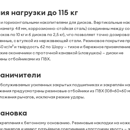
я нагрузки до 115 кг
и горизонтальными накопителями для дисков. Вертикальные на
диаметр 48 мм, коррозионно-стойкая сталь) соединены между с
сков по 10 кг и 6 дисков по 2,5 кг), что позволяет точно дозиров
енные, с втулкой из нержавеющей стали. Резиновое покрытие пр
0 кг/м³ и твёрдость 62 по Шору — тихое и бережное приземление
ие оконечники с проточной канавкой («ловушка») — диски не
ены отбойниками из ПВХ.
раничители
бслуживаемых усиленных закрытых подшипниках и закреплён на
жения предусмотрены резиновые отбойники из ПВХ (108×60×60 м
ложения рычагов, исключая резкие удары.
тановка
крепления к бетонному основанию. Резиновые накладки на нож
и анкеров и имеют разъёмное соединение «ласточкин хвост» — 