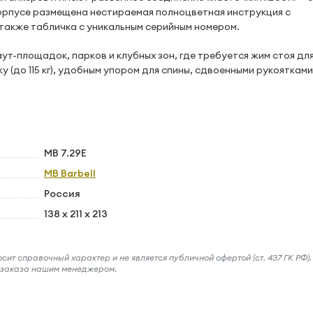
корпусе размещена нестираемая полноцветная инструкция с
также табличка с уникальным серийным номером.
т-площадок, парков и клубных зон, где требуется жим стоя для
 (до 115 кг), удобным упором для спины, сдвоенными рукоятками
MB 7.29E
MB Barbell
Россия
138 x 211 x 213
ит справочный характер и не является публичной офертой (ст. 437 ГК РФ).
и заказа нашим менеджером.