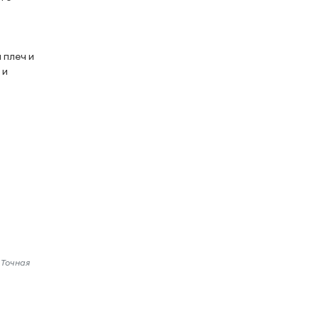
 плеч и
 и
 Точная