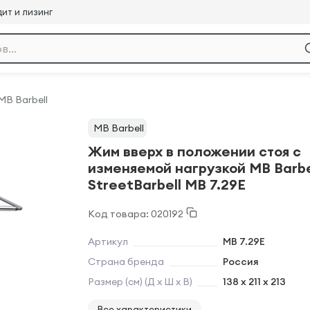
ит и лизинг
MB Barbell
MB Barbell
Жим вверх в положении стоя с
изменяемой нагрузкой MB Barbe
StreetBarbell MB 7.29E
Код товара: 020192
Артикул
MB 7.29E
Страна бренда
Россия
Размер (см) (Д х Ш х В)
138 x 211 x 213
Все характеристики