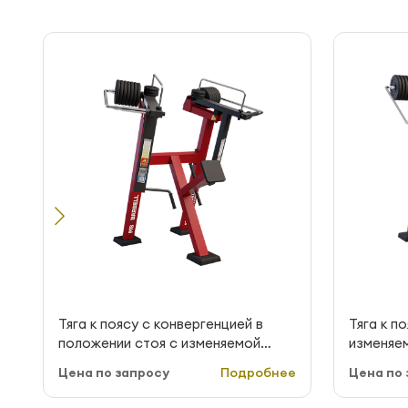
Тяга к поясу с конвергенцией в
Тяга к п
положении стоя с изменяемой
изменяем
нагрузкой MB Barbell StreetBarbell
StreetBa
Цена по запросу
Подробнее
Цена по 
MB 7.53E