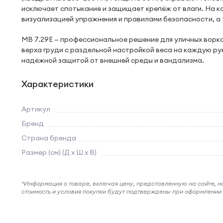
исключает спотыкание и защищает крепёж от влаги. На 
визуализацией упражнения и правилами безопасности, а 
MB 7.29E — профессиональное решение для уличных воркау
верха груди с раздельной настройкой веса на каждую руку
надёжной защитой от внешней среды и вандализма.
Характеристики
Артикул
Бренд
Страна бренда
Размер (см) (Д х Ш х В)
*Информация о товаре, включая цену, представленную на сайте, нос
стоимость и условия покупки будут подтверждены при оформлени