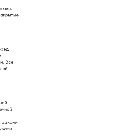
,
ставы.
закрытые
еред
и
м. Все
илей
ной
аечной
кладками
 хваты