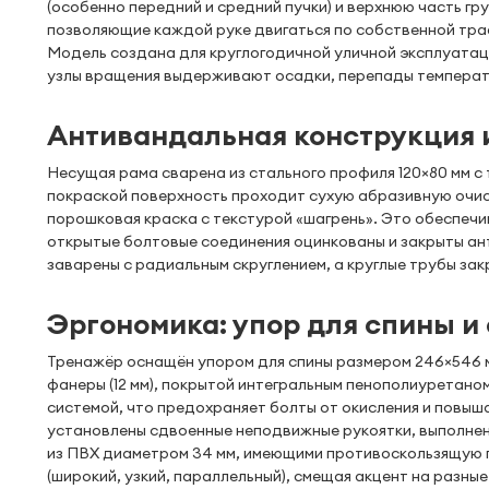
(особенно передний и средний пучки) и верхнюю часть гр
позволяющие каждой руке двигаться по собственной трае
Модель создана для круглогодичной уличной эксплуатац
узлы вращения выдерживают осадки, перепады температу
Антивандальная конструкция 
Несущая рама сварена из стального профиля 120×80 мм с
покраской поверхность проходит сухую абразивную очист
порошковая краска с текстурой «шагрень». Это обеспеч
открытые болтовые соединения оцинкованы и закрыты ан
заварены с радиальным скруглением, а круглые трубы за
Эргономика: упор для спины и
Тренажёр оснащён упором для спины размером 246×546 м
фанеры (12 мм), покрытой интегральным пенополиуретано
системой, что предохраняет болты от окисления и повы
установлены сдвоенные неподвижные рукоятки, выполнен
из ПВХ диаметром 34 мм, имеющими противоскользящую п
(широкий, узкий, параллельный), смещая акцент на разные