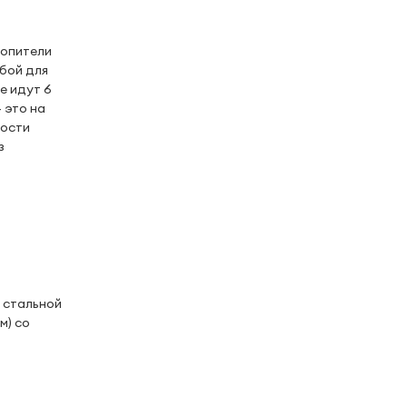
копители
обой для
е идут 6
— это на
ности
з
 стальной
м) со