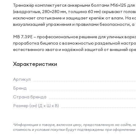
Тренажёр комплектуется анкерными болтами М16×125 для 
(квадратные, 280×280 мм, толщина 60 мм) скрывают голов
исключает спотыкание и защищает крепёж от влаги. На 
визуализацией упражнения и правилами безопасности, а 
MB 7.39E — профессиональное решение для уличных ворка
проработка бицепса с возможностью раздельной настрой
естественного хвата и надёжной защитой от внешней ср
Характеристики
Артикул
Бренд
Страна бренда
Размер (см) (Д х Ш х В)
*Информация о товаре, включая цену, представленную на сайте, нос
стоимость и условия покупки будут подтверждены при оформлени