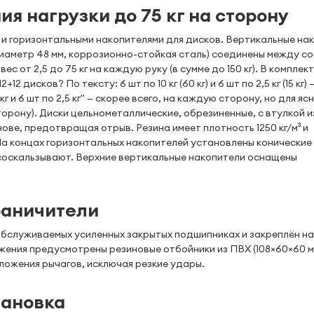
я нагрузки до 75 кг на сторону
и горизонтальными накопителями для дисков. Вертикальные на
диаметр 48 мм, коррозионно-стойкая сталь) соединены между с
 от 2,5 до 75 кг на каждую руку (в сумме до 150 кг). В комплект
+12 дисков? По тексту: 6 шт по 10 кг (60 кг) и 6 шт по 2,5 кг (15 кг) 
г и 6 шт по 2,5 кг" — скорее всего, на каждую сторону, но для яс
сторону). Диски цельнометаллические, обрезиненные, с втулкой и
ве, предотвращая отрыв. Резина имеет плотность 1250 кг/м³ и
На концах горизонтальных накопителей установлены конические
е соскальзывают. Верхние вертикальные накопители оснащены
раничители
бслуживаемых усиленных закрытых подшипниках и закреплён на
жения предусмотрены резиновые отбойники из ПВХ (108×60×60 м
ложения рычагов, исключая резкие удары.
тановка