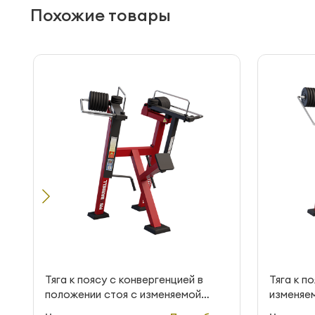
Похожие товары
Тяга к поясу с конвергенцией в
Тяга к п
положении стоя с изменяемой
изменяем
нагрузкой MB Barbell StreetBarbell
StreetBa