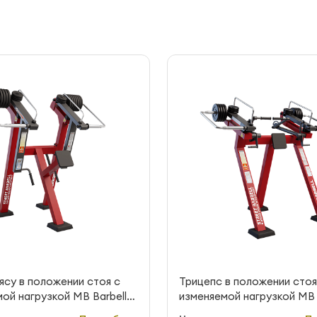
оясу в положении стоя с
Трицепс в положении стоя
ой нагрузкой MB Barbell
изменяемой нагрузкой MB 
rbell MB 7.37E
StreetBarbell MB 7.42E