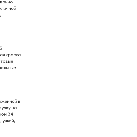
ованно
 уличной
,
й
вая краска
лтовые
иальным
оженной в
рузку на
ром 34
 узкий,