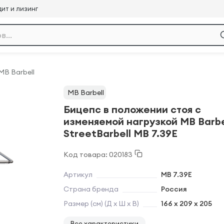
ит и лизинг
MB Barbell
MB Barbell
Бицепс в положении стоя с
изменяемой нагрузкой MB Barbe
StreetBarbell MB 7.39E
Код товара: 020183
Артикул
MB 7.39E
Страна бренда
Россия
Размер (см) (Д х Ш х В)
166 x 209 x 205
Все характеристики