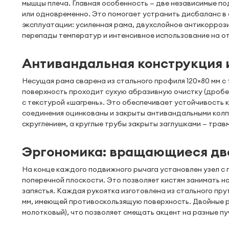
мышцы плеча. Главная особенность — две независимые п
или одновременно. Это помогает устранить дисбаланс в 
эксплуатации: усиленная рама, двухслойное антикорроз
перепады температур и интенсивное использование на о
Антивандальная конструкция 
Несущая рама сварена из стального профиля 120×80 мм с
поверхность проходит сухую абразивную очистку (дробем
с текстурой «шагрень». Это обеспечивает устойчивость
соединения оцинкованы и закрыты антивандальными колп
скруглением, а круглые трубы закрыты заглушками — трав
Эргономика: вращающиеся дв
На конце каждого подвижного рычага установлен узел с
поперечной плоскости. Это позволяет кистям занимать н
запястья. Каждая рукоятка изготовлена из стального пр
мм, имеющей противоскользящую поверхность. Двойные р
молотковый), что позволяет смещать акцент на разные пу