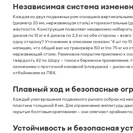
Независимая система изменени
Каждая из двух подвижных рам оснащена вертикальными 
(диаметр 20 мм, нержавеющая сталь) и горизонтальные (
жёсткости. Конструкция позволяет независимо набирать вес
дисков по 10 кг и 6 дисков по 2,5 кг на обе стороны — всего 12
одну сторону? Уточнение: в описании сказано "6 шт по 10 к
напишем, что общий вес на тренажёре 150 кг (по 75 кг на 
нержавеющей стали. Резиновое покрытие приклеено к осно
твёрдость 62 по Шору — тихое и бережное приземление. 
оконечники с проточной канавкой («ловушка») — диски н
отбойниками из ПВХ.
Плавный ход и безопасные ог
Каждый узел вращения подвижного рычага собран на нео
пластине толщиной 8 мм. Для ограничения амплитуды дви
скрытым болтовым креплением — они смягчают крайние по
Устойчивость и безопасная ус