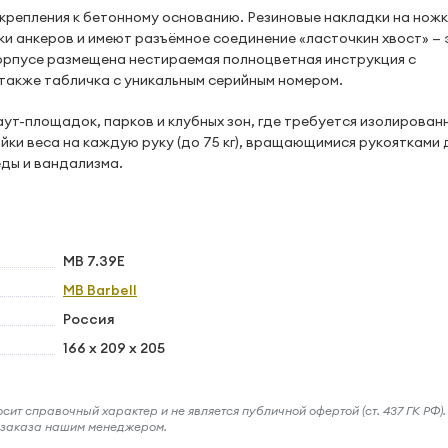
крепления к бетонному основанию. Резиновые накладки на нож
ки анкеров и имеют разъёмное соединение «ласточкин хвост» — 
корпусе размещена нестираемая полноцветная инструкция с
также табличка с уникальным серийным номером.
ут-площадок, парков и клубных зон, где требуется изолирован
ки веса на каждую руку (до 75 кг), вращающимися рукоятками 
еды и вандализма.
MB 7.39E
MB Barbell
Россия
166 x 209 x 205
ит справочный характер и не является публичной офертой (ст. 437 ГК РФ).
и заказа нашим менеджером.