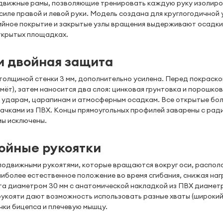
одвижные рамы, позволяющие тренировать каждую руку изолир
силе правой и левой руки. Модель создана для круглогодичной
ийное покрытие и закрытые узлы вращения выдерживают осадки
ткрытых площадках.
и двойная защита
 толщиной стенки 3 мм, дополнительно усилена. Перед покраско
ёт), затем наносится два слоя: цинковая грунтовка и порошко
 к ударам, царапинам и атмосферным осадкам. Все открытые бо
ачками из ПВХ. Концы прямоугольных профилей заварены с рад
мы исключены.
ойные рукоятки
 подвижными рукоятями, которые вращаются вокруг оси, распол
аиболее естественное положение во время сгибания, снижая наг
ута диаметром 30 мм с анатомической накладкой из ПВХ диамет
укояти дают возможность использовать разные хваты (широкий,
чки бицепса и плечевую мышцу.