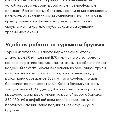
краска с текстурой «шагрень». Это обеспечивает
устойчивость к ударам, царапинам и атмосферным
осадкам. Все открытые болтовые соединения оцинкованы
и закрыты антивандальными колпачками из ПВХ. Концы
прямоугольных профилей заварены с радиальным
скруглением, а круглые трубы закрыты заглушками —
травмы исключены.
Удобная работа на турнике и брусьях
Турник изготовлен из прута нержавеющей стали
диаметром 30 мм, длиной 1170 мм. На него в зоне хвата
нанесена противоскользящая накатка, что обеспечивает
надёжный захват. Брусья выполнены из бесшовной трубы
из коррозионно-стойкой стали; расстояние между
рукоятками составляет 655 мм — это комфортно для
большинства пользователей. Концы брусьев закрыты
заглушками из ПВХ. Для удобной и безопасной работы
предусмотрены две ступени на разной высоте (каждая
380×170 мм) с рифлёной резиновой поверхностью и
бортиком — по ним легко подниматься к турнику или
брусьям.