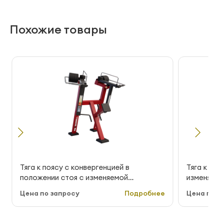
Похожие товары
Тяга к поясу с конвергенцией в
Тяга к п
положении стоя с изменяемой
изменяем
нагрузкой MB Barbell StreetBarbell MB
StreetBa
Цена по запросу
Подробнее
Цена по 
7.53E