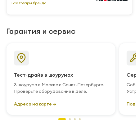
Все товары бренда
Гарантия и сервис
Тест-драйв в шоурумах
Серв
3 шоурума в Москве и Санкт-Петербурге.
Собст
Проверьте оборудование в деле.
Устра
Адреса на карте →
Подр