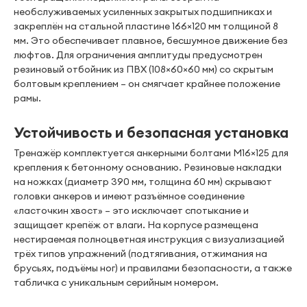
необслуживаемых усиленных закрытых подшипниках и
закреплён на стальной пластине 166×120 мм толщиной 8
мм. Это обеспечивает плавное, бесшумное движение без
люфтов. Для ограничения амплитуды предусмотрен
резиновый отбойник из ПВХ (108×60×60 мм) со скрытым
болтовым креплением – он смягчает крайнее положение
рамы.
Устойчивость и безопасная установка
Тренажёр комплектуется анкерными болтами М16×125 для
крепления к бетонному основанию. Резиновые накладки
на ножках (диаметр 390 мм, толщина 60 мм) скрывают
головки анкеров и имеют разъёмное соединение
«ласточкин хвост» – это исключает спотыкание и
защищает крепёж от влаги. На корпусе размещена
нестираемая полноцветная инструкция с визуализацией
трёх типов упражнений (подтягивания, отжимания на
брусьях, подъёмы ног) и правилами безопасности, а также
табличка с уникальным серийным номером.