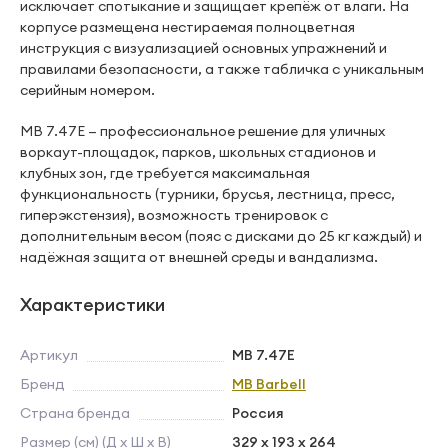
исключает спотыкание и защищает крепёж от влаги. На
корпусе размещена нестираемая полноцветная
инструкция с визуализацией основных упражнений и
правилами безопасности, а также табличка с уникальным
серийным номером.
MB 7.47E — профессиональное решение для уличных
воркаут-площадок, парков, школьных стадионов и
клубных зон, где требуется максимальная
функциональность (турники, брусья, лестница, пресс,
гиперэкстензия), возможность тренировок с
дополнительным весом (пояс с дисками до 25 кг каждый) и
надёжная защита от внешней среды и вандализма.
Характеристики
Артикул
MB 7.47E
Бренд
MB Barbell
Страна бренда
Россия
Размер (см) (Д х Ш х В)
329 x 193 x 264