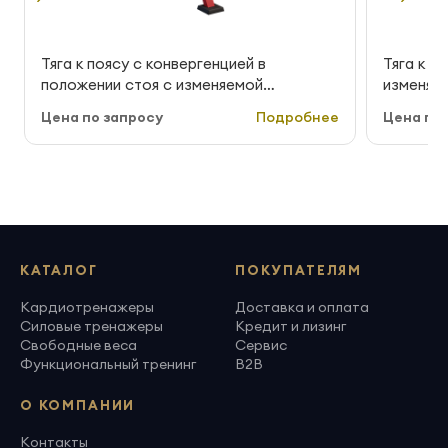
Тяга к поясу с конвергенцией в
Тяга к п
положении стоя с изменяемой
изменяем
нагрузкой MB Barbell StreetBarbell MB
StreetBa
Цена по запросу
Подробнее
Цена по 
7.53E
КАТАЛОГ
ПОКУПАТЕЛЯМ
Кардиотренажеры
Доставка и оплата
Силовые тренажеры
Кредит и лизинг
Свободные веса
Сервис
Функциональный тренинг
B2B
О КОМПАНИИ
Контакты