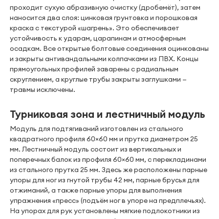
проходит сухую абразивную очистку (дробемёт), затем
наносится два слоя: цинковая грунтовка и порошковая
краска с текстурой «шагрень». Это обеспечивает
устойчивость к ударам, царапинам и атмосферным
осадкам. Все открытые болтовые соединения оцинкованы
и закрыты антивандальными колпачками из ПВХ. Концы
прямоугольных профилей заварены с радиальным
скруглением, а круглые трубы закрыты заглушками —
травмы исключены.
Турниковая зона и лестничный модуль
Модуль для подтягиваний изготовлен из стального
квадратного профиля 60×60 мм и прутка диаметром 25
мм. Лестничный модуль состоит из вертикальных и
поперечных балок из профиля 60×60 мм, с перекладинами
из стального прутка 25 мм. Здесь же расположены парные
упоры для ног из гнутой трубы 42 мм, парные брусья для
отжиманий, а также парные упоры для выполнения
упражнения «пресс» (подъём ног в упоре на предплечьях).
На упорах для рук установлены мягкие подлокотники из