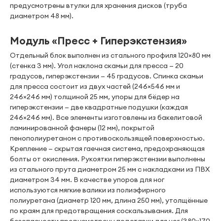
предусмотрены втулки для хранения дисков (труба
диаметром 48 мм).
Модуль «Пресс + Гиперэкстензия»
Отдельный блок выполнен из стального профиля 120×80 мм
(стенка 3 мм). Угол наклона скамьи для пресса — 20
градусов, гиперэкстензии — 45 градусов. Спинка скамьи
для пресса состоит из двух частей (246×546 мм и
246×246 мм) толщиной 25 мм, упоры для бёдер на
гиперэкстензии — две квадратные подушки (каждая
246×246 мм). Все элементы изготовлены из бакелитовой
ламинированной фанеры (12 мм), покрытой
пенополиуретаном с противоскользящей поверхностью.
Крепление — скрытая гаечная система, предохраняющая
болты от окисления. Рукоятки гиперэкстензии выполнены
из стального прута диаметром 25 мм с накладками из ПВХ
диаметром 34 мм. В качестве упоров для ног
используются мягкие валики из полиэфирного
полиуретана (диаметр 120 мм, длина 250 мм), утолщённые
по краям для предотвращения соскальзывания. Для