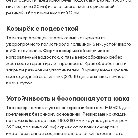
безопасности предусмотрены подставки для ног (380×170
мм, толщина 30 мм) из стального листа с рифлёной
резиной и бортиком высотой 12 мм.
Козырёк с подсветкой
Тренажёр оснащён пластиковым козырьком из
ударопрочного полистирола толщиной 5 мм, устойчивого
к УФ-излучению. Форма козырька обеспечивает
направленный водосток, а пять веерообразных рёбер
жёсткости гарантируют прочность. Края обработаны и
закрыты резиновым уплотнителем. В крышу вмонтирован
светодиодный светильник (220 В) для занятий в тёмное
время суток.
Устойчивость и безопасная установка
Тренажёр комплектуется анкерными болтами М16×125 для
крепления к бетонному основанию. Резиновые накладки
на ножках (квадратные 280×280 мм и круглые диаметром
390 мм, толщина 60 мм) скрывают головки анкеров и
имеют разъёмное соединение «ласточкин хвост» — это