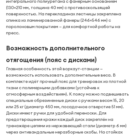
интегрального полиуретана с фанерным основанием
(130×210 мм, толщина 40 мм) с противоскользящей
поверхностью. На перекладинах лестницы закреплена
спинка из ламинированной фанеры (246×546 мм) с
поролоновым покрытием — для комфортной работы на
пресс.
Возможность дополнительного
отягощения (пояс с дисками)
Главная особенность этой воркаут-станции —
возможность использовать дополнительные веса. В
комплекте идёт прочный пояс для тренировок из плотной
ткани с полимерными добавками (устойчив к
атмосферным воздействиям). К поясу можно подвешивать
специальные обрезиненные диски с ручками весом 15, 20
или 25 кг (диаметр 450 мм, посадочное отверстие 51 мм).
Диски имеют ручки для удобной переноски. Для
предотвращения кражи каждый диск закреплён на
тренажёре цепями из нержавеющей стали (диаметр 6 мм)
через антивандальные неразборные скобы. На стойках